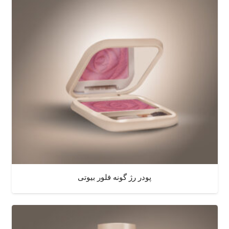
پودر رژ گونه فلور بیوتی